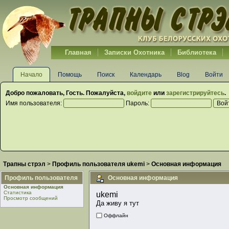
Главная
Записки Охотника
Библиотека
Начало
Помощь
Поиск
Календарь
Blog
Войти
Добро пожаловать,
Гость
. Пожалуйста,
войдите
или
зарегистрируйтесь
.
Имя пользователя:
Пароль:
Трапны стрэл
>
Профиль пользователя ukemi
>
Основная информация
Профиль пользователя
Основная информация
Основная информация
Статистика
ukemi 
Просмотр сообщений
Да живу я тут
Оффлайн