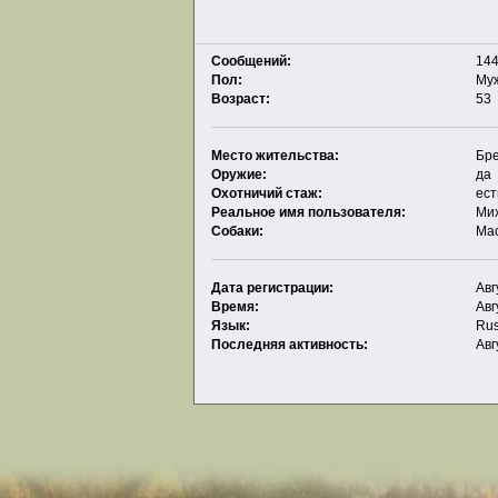
Сообщений:
144
Пол:
Му
Возраст:
53
Место жительства:
Бр
Оружие:
да
Охотничий стаж:
ест
Реальное имя пользователя:
Ми
Собаки:
Ма
Дата регистрации:
Авг
Время:
Авг
Язык:
Rus
Последняя активность:
Авг