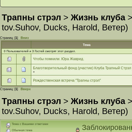
Трапны стрэл
>
Жизнь клуба
tov.Suhov
,
Ducks
,
Harold
,
Ветер
)
Страниц: [
1
]
Вниз
Тема
0 Пользователей и 3 Гостей смотрят этот раздел.
Чтобы помнили. Юра Жаврид.
Благотворительный фонд (участие) Клуба Трапный Стрэл
»
Рождественская встреча "Трапны стрэл"
Страниц: [
1
]
Вверх
Трапны стрэл
>
Жизнь клуба
tov.Suhov
,
Ducks
,
Harold
,
Ветер
)
Тема с Вашими ответами
Заблокирован
Обычная тема