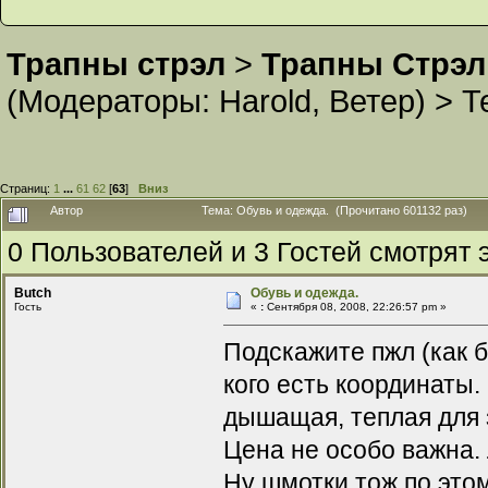
Трапны стрэл
>
Трапны Стрэл
(Модераторы:
Harold
,
Ветер
) >
Т
Страниц:
1
...
61
62
[
63
]
Вниз
Автор
Тема: Обувь и одежда. (Прочитано 601132 раз)
0 Пользователей и 3 Гостей смотрят э
Butch
Обувь и одежда.
Гость
«
:
Сентября 08, 2008, 22:26:57 pm »
Подскажите пжл (как б
кого есть координаты.
дышащая, теплая для з
Цена не особо важна.
Ну шмотки тож по это