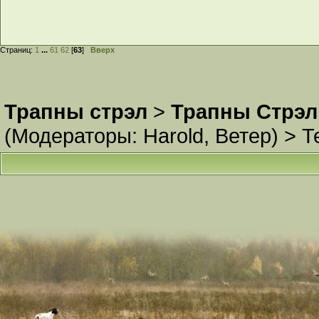
Страниц:
1
...
61
62
[
63
]
Вверх
Трапны стрэл
>
Трапны Стрэл
(Модераторы:
Harold
,
Ветер
) >
Т