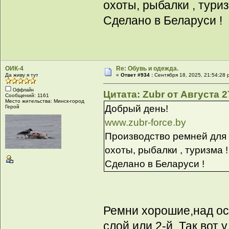
охоты, рыбалки , туриз
Сделано в Беларуси !
ОИК-4
Re: Обувь и одежда.
Да живу я тут
«
Ответ #934 :
Сентября 18, 2025, 21:54:28 
Оффлайн
Цитата: Zubr от Августа 2
Сообщений: 1161
Место жительства: Минск-город
Добрый день!
Герой
www.zubr-force.by
Производство ремней для
охоты, рыбалки , туризма !
Сделано в Беларуси !
Ремни хорошие,над ос
слой,или 2-й. Так вот 