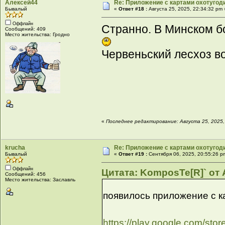
Алексей44
Re: Приложение с картами охотугод
Бывалый
«
Ответ #18 :
Августа 25, 2025, 22:34:32 pm 
Оффлайн
Странно. В Минском бо
Сообщений: 409
Место жительства: Гродно
Червеньский лесхоз во
«
Последнее редактирование: Августа 25, 2025,
krucha
Re: Приложение с картами охотугод
Бывалый
«
Ответ #19 :
Сентября 06, 2025, 20:55:26 p
Оффлайн
Цитата: KomposTe[R]` от А
Сообщений: 456
Место жительства: Заславль
появилось приложение с к
https://play.google.com/st