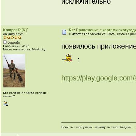
исключительно
KomposTe[R]`
Re: Приложение с картами охотугод
Да живу я тут
«
Ответ #17 :
Августа 25, 2025, 15:24:17 pm 
Оффлайн
появилось приложение
Сообщений: 4125
Место жительства: Minsk city
:
https://play.google.co
Кто если не я? Когда если не
сейчас?
Если ты такой умный - почему ты такой бедный...