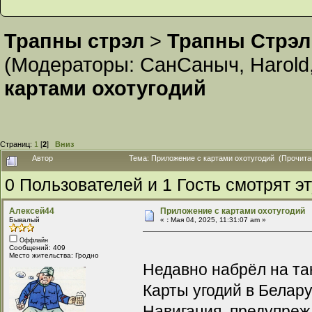
Трапны стрэл
>
Трапны Стрэл
(Модераторы:
СанСаныч
,
Harold
картами охотугодий
Страниц:
1
[
2
]
Вниз
Автор
Тема: Приложение с картами охотугодий (Прочита
0 Пользователей и 1 Гость смотрят эт
Алексей44
Приложение с картами охотугодий
Бывалый
«
:
Мая 04, 2025, 11:31:07 am »
Оффлайн
Сообщений: 409
Место жительства: Гродно
Недавно набрёл на так
Карты угодий в Белару
Навигация, предупрежд