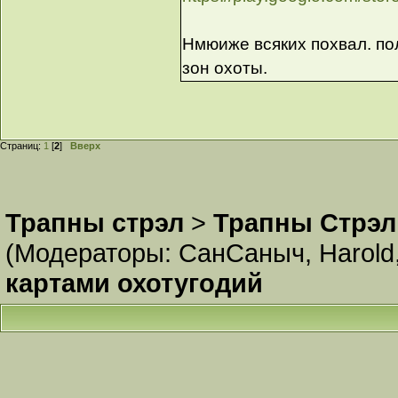
Нмюиже всяких похвал. по
зон охоты.
Страниц:
1
[
2
]
Вверх
Трапны стрэл
>
Трапны Стрэл
(Модераторы:
СанСаныч
,
Harold
картами охотугодий