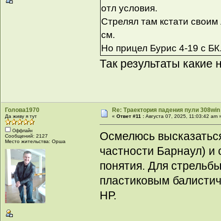
отл условия.
Стрелял там кстати своим 
см.
Но прицел Бурис 4-19 с БК
Так результаты какие 
Голова1970
Re: Траектория падения пули 308win 
Да живу я тут
«
Ответ #11 :
Августа 07, 2025, 11:03:42 am 
Оффлайн
Осмелюсь высказаться(
Сообщений: 2127
Место жительства: Орша
частности Барнаул) и
понятия. Для стрельбы
пластиковым балистич
НР.