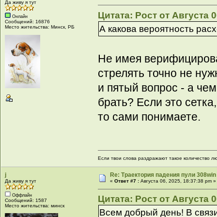
Да живу я тут
Цитата: Рост от Августа 0
Онлайн
Сообщений: 16876
А какова вероятность рас
Место жительства: Минск, РБ
Не имея верифицирова
стрелять точно не нуж
и пятый вопрос - а че
брать? Если это сетка,
то сами понимаете.
Если твои слова раздражают такое количество люд
j
Re: Траектория падения пули 308win 
Да живу я тут
«
Ответ #7 :
Августа 06, 2025, 18:37:38 pm »
Оффлайн
Цитата: Рост от Августа 0
Сообщений: 1587
Место жительства: минск
Всем добрый день! В связ