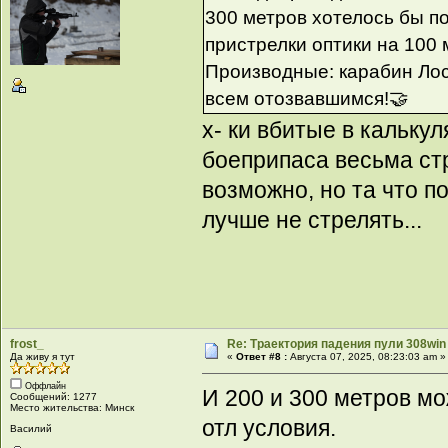
300 метров хотелось бы п
пристрелки оптики на 100 
Производные: карабин Лось
всем отозвавшимся!🤝
х- ки вбитые в кальку
боеприпаса весьма стр
возможно, но та что п
лучше не стрелять...
frost_
Re: Траектория падения пули 308win 
Да живу я тут
«
Ответ #8 :
Августа 07, 2025, 08:23:03 am »
Оффлайн
И 200 и 300 метров мо
Сообщений: 1277
Место жительства: Минск
отл условия.
Василий