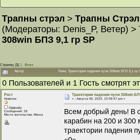
Трапны стрэл
>
Трапны Стрэл
(Модераторы:
Denis_P
,
Ветер
) >
308win БПЗ 9,1 гр SP
Страниц: [
1
]
2
Вниз
Автор
Тема: Траектория падения пули 308win БПЗ 9,1 гр 
0 Пользователей и 1 Гость смотрят эт
Рост
Траектория падения пули 308win БПЗ
Новичок
«
:
Августа 06, 2025, 15:56:57 pm »
Оффлайн
Всем добрый день! В 
Сообщений: 26
Место жительства: Минск
карабин на 200 и 300 
траектории падения пу
«0».