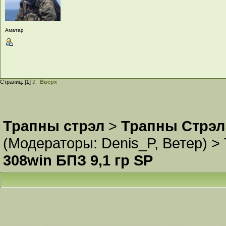
Аматар
Страниц: [
1
]
2
Вверх
Трапны стрэл
>
Трапны Стрэл
(Модераторы:
Denis_P
,
Ветер
) >
308win БПЗ 9,1 гр SP