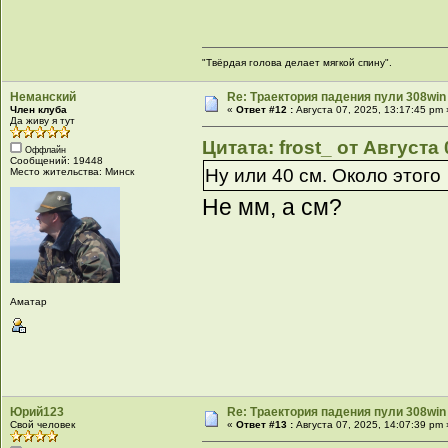
"Твёрдая голова делает мягкой спину".
Неманский
Re: Траектория падения пули 308win 
Член клуба
«
Ответ #12 :
Августа 07, 2025, 13:17:45 pm 
Да живу я тут
Цитата: frost_ от Августа 
Оффлайн
Сообщений: 19448
Ну или 40 см. Около этого
Место жительства: Минск
Не мм, а см?
Аматар
Юрий123
Re: Траектория падения пули 308win 
Свой человек
«
Ответ #13 :
Августа 07, 2025, 14:07:39 pm 