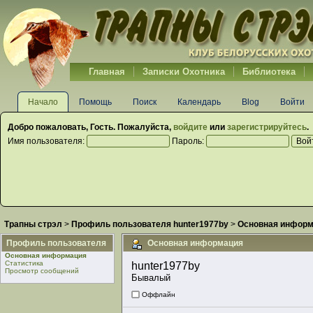
Главная
Записки Охотника
Библиотека
Начало
Помощь
Поиск
Календарь
Blog
Войти
Добро пожаловать,
Гость
. Пожалуйста,
войдите
или
зарегистрируйтесь
.
Имя пользователя:
Пароль:
Трапны стрэл
>
Профиль пользователя hunter1977by
>
Основная инфор
Профиль пользователя
Основная информация
Основная информация
Статистика
hunter1977by 
Просмотр сообщений
Бывалый
Оффлайн