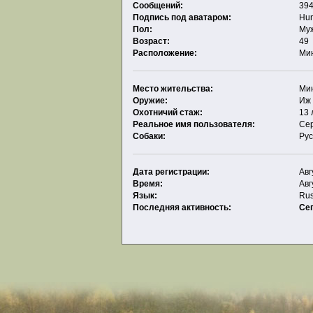
Сообщений:
394
Подпись под аватаром:
Hun
Пол:
Му
Возраст:
49
Расположение:
Ми
Место жительства:
Ми
Оружие:
Иж
Охотничий стаж:
13 
Реальное имя пользователя:
Се
Собаки:
Рус
Дата регистрации:
Авг
Время:
Авг
Язык:
Rus
Последняя активность:
Се