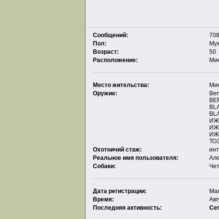
Сообщений:
708
Пол:
Му
Возраст:
50
Расположение:
Ми
Место жительства:
Ми
Оружие:
Ben
BE
BLA
BLA
ИЖ
ИЖ
ИЖ
ТО
Охотничий стаж:
ин
Реальное имя пользователя:
Ал
Собаки:
Че
Дата регистрации:
Мая
Время:
Авг
Последняя активность:
Се