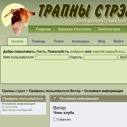
Главная
Записки Охотника
Библиотека
Начало
Помощь
Поиск
Календарь
Blog
Войти
Добро пожаловать,
Гость
. Пожалуйста,
войдите
или
зарегистрируйтесь
.
Имя пользователя:
Пароль:
Трапны стрэл
>
Профиль пользователя Ветер
>
Основная информация
Профиль пользователя
Основная информация
Основная информация
Статистика
Ветер 
Просмотр сообщений
Член клуба
Оффлайн