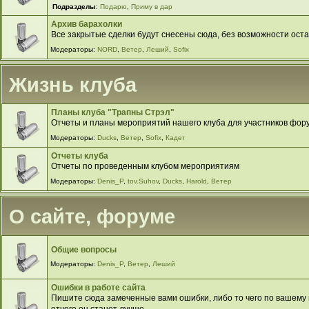
Подразделы
:
Подарю
,
Приму в дар
Архив барахолки
Все закрытые сделки будут снесены сюда, без возможности оста
Модераторы:
NORD
,
Ветер
,
Леший
,
Sofix
Жизнь клуба
Планы клуба "Трапны Стрэл"
Отчеты и планы мероприятий нашего клуба для участников фор
Модераторы:
Ducks
,
Ветер
,
Sofix
,
Кадет
Отчеты клуба
Отчеты по проведенным клубом мероприятиям
Модераторы:
Denis_P
,
tov.Suhov
,
Ducks
,
Harold
,
Ветер
О сайте, форуме
Общие вопросы
Модераторы:
Denis_P
,
Ветер
,
Леший
Ошибки в работе сайта
Пишите сюда замеченные вами ошибки, либо то чего по вашему м
отчего он станет лучше.