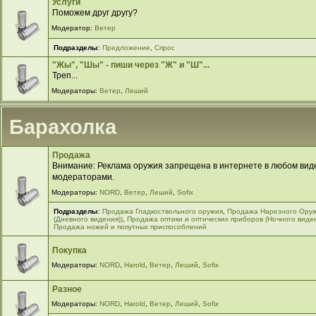
Услуги
Поможем друг другу?
Модератор:
Ветер
Подразделы
:
Предложение
,
Спрос
"Жы", "Шы" - пиши через "Ж" и "Ш"...
Треп...
Модераторы:
Ветер
,
Леший
Барахолка
Продажа
Внимание: Реклама оружия запрещена в интернете в любом виде
модераторами.
Модераторы:
NORD
,
Ветер
,
Леший
,
Sofix
Подразделы
:
Продажа Гладкоствольного оружия
,
Продажа Нарезного Ору
(Дневного видения))
,
Продажа оптики и оптических приборов (Ночного виде
Продажа ножей и попутных приспособлений
Покупка
Модераторы:
NORD
,
Harold
,
Ветер
,
Леший
,
Sofix
Разное
Модераторы:
NORD
,
Harold
,
Ветер
,
Леший
,
Sofix