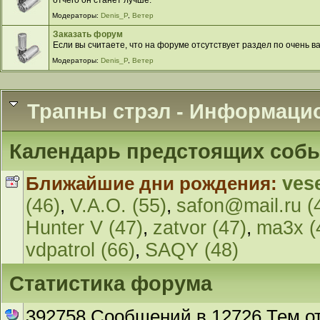
Модераторы:
Denis_P
,
Ветер
Заказать форум
Если вы считаете, что на форуме отсутствует раздел по очень в
Модераторы:
Denis_P
,
Ветер
Трапны стрэл - Информаци
Календарь предстоящих соб
Ближайшие дни рождения:
ves
(46)
,
V.A.O. (55)
,
safon@mail.ru (
Hunter V (47)
,
zatvor (47)
,
ma3x (
vdpatrol (66)
,
SAQY (48)
Статистика форума
392758 Сообщений в 12726 Тем о