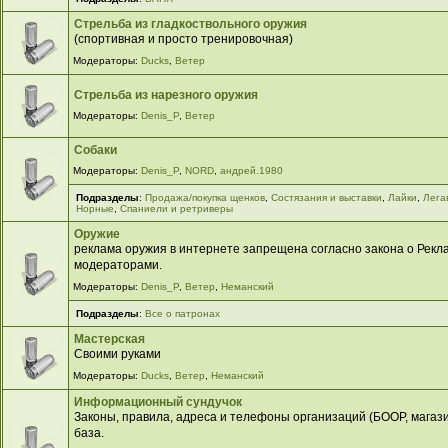
Стрельба из гладкоствольного оружия
(спортивная и просто тренировочная)
Модераторы:
Ducks
,
Ветер
Стрельба из нарезного оружия
Модераторы:
Denis_P
,
Ветер
Собаки
Модераторы:
Denis_P
,
NORD
,
андрей.1980
Подразделы
:
Продажа/покупка щенков
,
Cостязания и выставки
,
Лайки
,
Лега
Норные
,
Спаниели и ретриверы
Оружие
реклама оружия в интернете запрещена согласно закона о Рекла
модераторами.
Модераторы:
Denis_P
,
Ветер
,
Неманский
Подразделы
:
Все о патронах
Мастерская
Своими руками
Модераторы:
Ducks
,
Ветер
,
Неманский
Информационный сундучок
Законы, правила, адреса и телефоны организаций (БООР, магазин
база.