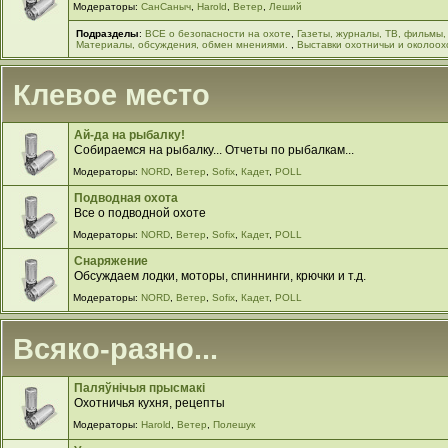
Модераторы:
СанСаныч
,
Harold
,
Ветер
,
Леший
Подразделы
:
ВСЕ о безопасности на охоте
,
Газеты, журналы, ТВ, фильмы,
Материалы, обсуждения, обмен мнениями.
,
Выставки охотничьи и околоох
Клевое место
Ай-да на рыбалку!
Собираемся на рыбалку... Отчеты по рыбалкам...
Модераторы:
NORD
,
Ветер
,
Sofix
,
Кадет
,
POLL
Подводная охота
Все о подводной охоте
Модераторы:
NORD
,
Ветер
,
Sofix
,
Кадет
,
POLL
Снаряжение
Обсуждаем лодки, моторы, спиннинги, крючки и т.д.
Модераторы:
NORD
,
Ветер
,
Sofix
,
Кадет
,
POLL
Всяко-разно...
Паляўнiчыя прысмакi
Охотничья кухня, рецепты
Модераторы:
Harold
,
Ветер
,
Полешук