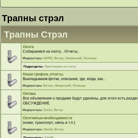
Трапны стрэл
Трапны Стрэл
Охота
Собираемся на охоту... Отчеты...
Модераторы:
NORD
,
Ветер
,
Неманский
,
Полешук
Подразделы
:
Приглашаю на охоту
Наши трофеи, отчеты.
Выкладываем фотки, описание, где, когда, как...
Модераторы:
Ветер
,
Неманский
,
Полешук
Оптика
Все объявления о продаже будут удалены, для этого есть разд
ОБСУЖДЕНИЕ
Модераторы:
Ducks
,
Ветер
Охотничьи необходимости
(ножи, транспорт, связь и т.п.)
Модераторы:
Harold
,
Ветер
Подразделы
:
БАНЯ