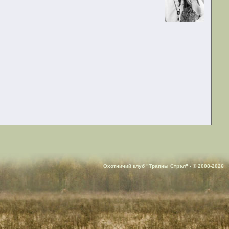
Охотничий клуб "Трапны Стрэл" - © 2008-2026