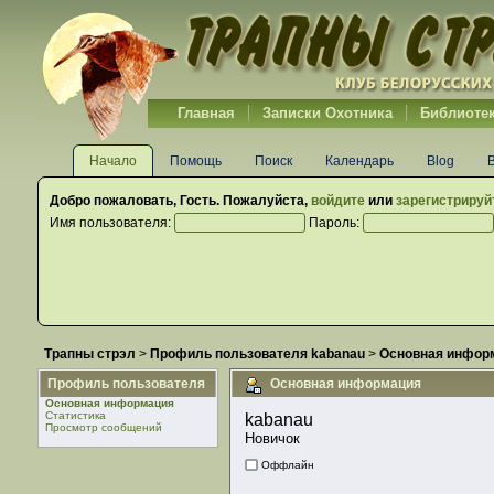
Главная
Записки Охотника
Библиоте
Начало
Помощь
Поиск
Календарь
Blog
Добро пожаловать,
Гость
. Пожалуйста,
войдите
или
зарегистрируй
Имя пользователя:
Пароль:
Трапны стрэл
>
Профиль пользователя kabanau
>
Основная инфор
Профиль пользователя
Основная информация
Основная информация
Статистика
kabanau 
Просмотр сообщений
Новичок
Оффлайн