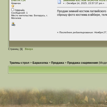
DMITRY14
зимнний костюм NORFIN HUNT
Новичок
«
:
Октября 14, 2025, 15:57:37 pm »
Оффлайн
Продам зимний костюм латвийского 
Сообщений: 1
сброшу фото костюма в вйбере, теле
Место жительства: Беларусь, г.
Могилев
«
Последнее редактирование: Ноября 27,
Страниц: [
1
]
Вверх
Трапны стрэл
>
Барахолка
>
Продажа
>
Продажа снаряжения
(Моде