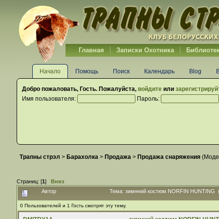
Главная
Записки Охотника
Библиоте
Начало
Помощь
Поиск
Календарь
Blog
Добро пожаловать,
Гость
. Пожалуйста,
войдите
или
зарегистрируй
Имя пользователя:
Пароль:
Трапны стрэл
>
Барахолка
>
Продажа
>
Продажа снаряжения
(Моде
Страниц: [
1
]
Вниз
Автор
Тема: зимнний костюм NORFIN HUNTING (
0 Пользователей и 1 Гость смотрят эту тему.