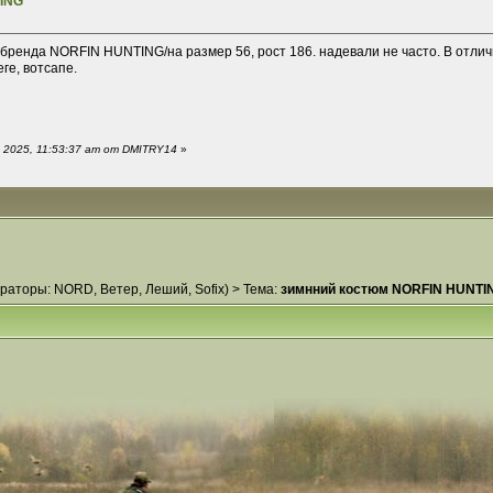
ING
бренда NORFIN HUNTING/на размер 56, рост 186. надевали не часто. В отличн
ге, вотсапе.
 2025, 11:53:37 am от DMITRY14
»
раторы:
NORD
,
Ветер
,
Леший
,
Sofix
) >
Тема:
зимнний костюм NORFIN HUNTI