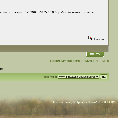
ом состоянии.+375296454875. 350.00руб. г. Могилев. пишите,
Записан
ПЕЧАТЬ
« предыдущая тема
следующая тема »
NG
Перейти в:
Охотничий клуб "Трапны Стрэл" - © 2008-2026