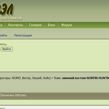
ка
Контакты
Галерея
Блог
Форум
Войти
Регистрация
тесь
.
раторы:
NORD
,
Ветер
,
Леший
,
Sofix
) >
Тема:
зимнний костюм NORFIN HUNTI
Прочитано 1093 раз)