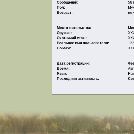
Сообщений:
58 
Пол:
Му
Возраст:
не 
Место жительства:
Ми
Оружие:
XX
Охотничий стаж:
ХХ
Реальное имя пользователя:
12
Собаки:
XX
Дата регистрации:
Фев
Время:
Авг
Язык:
Rus
Последняя активность:
Се