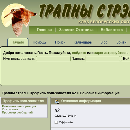
Главная
Записки Охотника
Библиотека
Начало
Помощь
Поиск
Календарь
Blog
Войти
Добро пожаловать,
Гость
. Пожалуйста,
войдите
или
зарегистрируйтесь
.
Имя пользователя:
Пароль:
Трапны стрэл
>
Профиль пользователя a2
>
Основная информация
Профиль пользователя
Основная информация
Основная информация
Статистика
a2 
Просмотр сообщений
Смышленый
Оффлайн