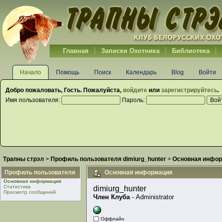
Главная
Записки Охотника
Библиотека
Начало
Помощь
Поиск
Календарь
Blog
Войти
Добро пожаловать,
Гость
. Пожалуйста,
войдите
или
зарегистрируйтесь
.
Имя пользователя:
Пароль:
Трапны стрэл
>
Профиль пользователя dimiurg_hunter
>
Основная инфо
Профиль пользователя
Основная информация
Основная информация
Статистика
dimiurg_hunter 
Просмотр сообщений
Член Клуба
 - Administrator
Оффлайн