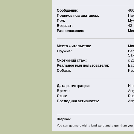
Сообщений:
466
Подпись под аватаром:
Па
Пол:
Му
Возраст:
43
Расположение:
Ми
Место жительства:
Ми
Оружие:
Ber
Sak
Охотничий стаж:
с 2
Реальное имя пользователя:
Ба
Собаки:
Рус
Дата регистрации:
Июн
Время:
Авг
Язык:
Rus
Последняя активность:
Авг
Подпись:
You can get more with a kind word and a gun than you c