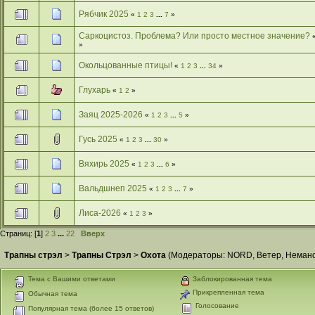
Рябчик 2025
«
1
2
3
...
7
»
Саркоцистоз. Проблема? Или просто местное значение?
»
Окольцованные птицы!
«
1
2
3
...
34
»
Глухарь
«
1
2
»
Заяц 2025-2026
«
1
2
3
...
5
»
Гусь 2025
«
1
2
3
...
30
»
Вяхирь 2025
«
1
2
3
...
6
»
Вальдшнеп 2025
«
1
2
3
...
7
»
Лиса-2026
«
1
2
3
»
Страниц: [
1
]
2
3
...
22
Вверх
Трапны стрэл
>
Трапны Стрэл
>
Охота
(Модераторы:
NORD
,
Ветер
,
Неманс
Тема с Вашими ответами
Заблокированная тема
Прикрепленная тема
Обычная тема
Голосование
Популярная тема (более 15 ответов)