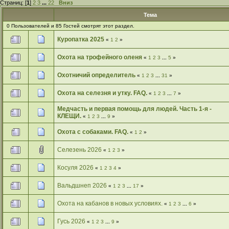
Страниц: [
1
]
2
3
...
22
Вниз
Тема
0 Пользователей и 85 Гостей смотрят этот раздел.
Куропатка 2025
«
1
2
»
Охота на трофейного оленя
«
1
2
3
...
5
»
Охотничий определитель
«
1
2
3
...
31
»
Охота на селезня и утку. FAQ.
«
1
2
3
...
7
»
Медчасть и первая помощь для людей. Часть 1-я -
КЛЕЩИ.
«
1
2
3
...
9
»
Охота с собаками. FAQ.
«
1
2
»
Селезень 2026
«
1
2
3
»
Косуля 2026
«
1
2
3
4
»
Вальдшнеп 2026
«
1
2
3
...
17
»
Охота на кабанов в новых условиях.
«
1
2
3
...
6
»
Гусь 2026
«
1
2
3
...
9
»