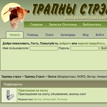
Главная
Записки Охотника
Библиотека
Начало
Помощь
Поиск
Календарь
Blog
Войти
Добро пожаловать,
Гость
. Пожалуйста,
войдите
или
зарегистрируйтесь
.
Имя пользователя:
Пароль:
Трапны стрэл
>
Трапны Стрэл
>
Охота
(Модераторы:
NORD
,
Ветер
,
Неманс
Подразделы
Приглашаю на охоту
Приглашения на охоту, объявления, анонсы охот
Модераторы:
Ветер
,
Неманский
,
Полешук