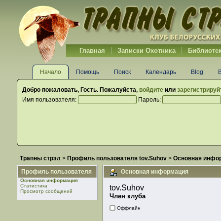
Главная
Записки Охотника
Библиоте
Начало
Помощь
Поиск
Календарь
Blog
Добро пожаловать,
Гость
. Пожалуйста,
войдите
или
зарегистрируй
Имя пользователя:
Пароль:
Трапны стрэл
>
Профиль пользователя tov.Suhov
>
Основная инфо
Профиль пользователя
Основная информация
Основная информация
Статистика
tov.Suhov 
Просмотр сообщений
Член клуба
Оффлайн