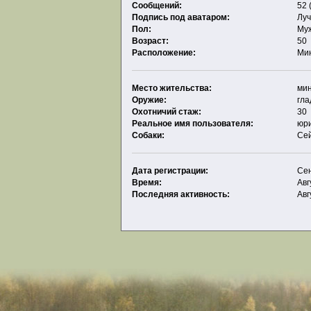
Сообщений:
52 
Подпись под аватаром:
Луч
Пол:
Му
Возраст:
50
Расположение:
Мин
Место жительства:
ми
Оружие:
гла
Охотничий стаж:
30
Реальное имя пользователя:
юр
Собаки:
Сей
Дата регистрации:
Сен
Время:
Авг
Последняя активность:
Авг