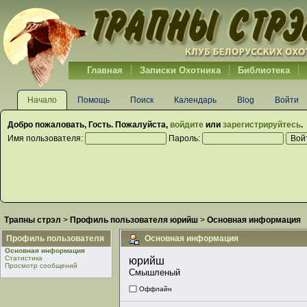
Главная
Записки Охотника
Библиотека
Начало
Помощь
Поиск
Календарь
Blog
Войти
Добро пожаловать,
Гость
. Пожалуйста,
войдите
или
зарегистрируйтесь
.
Имя пользователя:
Пароль:
Трапны стрэл
>
Профиль пользователя юрийш
>
Основная информация
Профиль пользователя
Основная информация
Основная информация
Статистика
юрийш 
Просмотр сообщений
Смышленый
Оффлайн