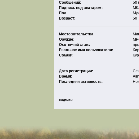
Сообщений:
50 
Подпись под аватаром:
MK
Пол:
Му
Возраст:
50
Место жительства:
Ми
Оружие:
МР
Охотничий стаж:
про
Реальное имя пользователя:
Ки
Собаки:
Ку
Дата регистрации:
Сен
Время:
Авг
Последняя активность:
Ноя
Подпись: