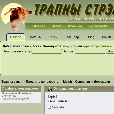
Главная
Записки Охотника
Библиотека
Начало
Помощь
Поиск
Календарь
Blog
Войти
Добро пожаловать,
Гость
. Пожалуйста,
войдите
или
зарегистрируйтесь
.
Имя пользователя:
Пароль:
Трапны стрэл
>
Профиль пользователя kipish
>
Основная информация
Профиль пользователя
Основная информация
Основная информация
Статистика
kipish 
Просмотр сообщений
Смышленый
Оффлайн