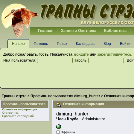
Главная
Записки Охотника
Библиотека
Начало
Помощь
Поиск
Календарь
Blog
Войти
Добро пожаловать,
Гость
. Пожалуйста,
войдите
или
зарегистрируйтесь
.
Имя пользователя:
Пароль:
Трапны стрэл
>
Профиль пользователя dimiurg_hunter
>
Основная инфо
Профиль пользователя
Основная информация
Основная информация
Статистика
dimiurg_hunter 
Просмотр сообщений
Член Клуба
 - Administrator
Оффлайн