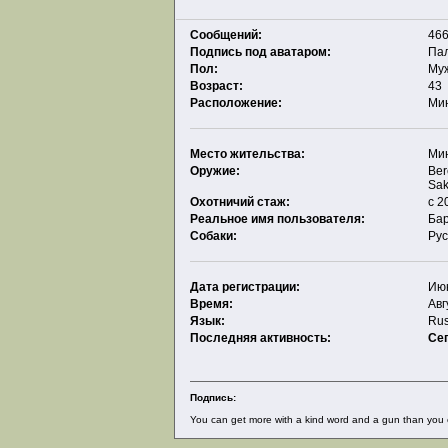
Сообщений:
466
Подпись под аватаром:
Па
Пол:
Му
Возраст:
43
Расположение:
Ми
Место жительства:
Ми
Оружие:
Ber
Sak
Охотничий стаж:
с 2
Реальное имя пользователя:
Ба
Собаки:
Рус
Дата регистрации:
Июн
Время:
Авг
Язык:
Rus
Последняя активность:
Се
Подпись:
You can get more with a kind word and a gun than you c