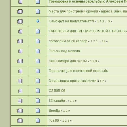
Тренировка и основы стрельбы с Алексеем 
Места для пристрелки оружия - адреса, явки, п
Самокрут на полуавтомат?!
«
1
2
3
...
5
»
ТАРЕЛОЧКИ для ТРЕНИРОВОЧНОЙ СТРЕЛЬБ
поговорим за 20 калибр
«
1
2
3
...
41
»
Гильзы под жевело
экшн камера для охоты
«
1
2
3
»
Тарелочки для спортивной стрельбы
Завальцовка против звёзочки
«
1
2
»
CZ 585-06
32 калибр .
«
1
2
»
Beretta
«
1
2
»
Тоз 80
«
1
2
3
»