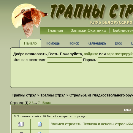
Главная
Записки Охотника
Библиоте
Начало
Помощь
Поиск
Календарь
Blog
Добро пожаловать,
Гость
. Пожалуйста,
войдите
или
зарегистрируй
Имя пользователя:
Пароль:
Трапны стрэл
>
Трапны Стрэл
>
Стрельба из гладкоствольного ору
Страниц: [
1
]
2
3
...
7
Вниз
Тема
0 Пользователей и 16 Гостей смотрят этот раздел.
Учимся стрелять. Техника и основы стрельбы