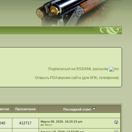
Подписаться на RSS/XML рассылку
Открыть PDA версию сайта (для КПК, телефонов)
ветов
Просмотров
Последний ответ
Марта 08, 2026, 18:20:23 pm
240
412717
от
Митя
Августа 18, 2020, 13:53:56 pm