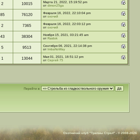
Марта 21, 2022, 15:19:52 pm
2
10015
от
dimon25ga
Февраля 16, 2022, 22:10:04 pm
85
76120
от
охочий
Февраля 16, 2022, 22:03:12 pm
2
7365
от
охочий
Ноября 15, 2021, 03:21:45 am
43
38304
от
Raidok
Сентября 06, 2021, 22:14:38 pm
5
9513
от
ImbaNoWay
Мая 01, 2021, 16:51:12 pm
1
13044
от
Сергей 75
Перейти в:
Охотничий клуб "Трапны Стрэл" - © 2008-2026