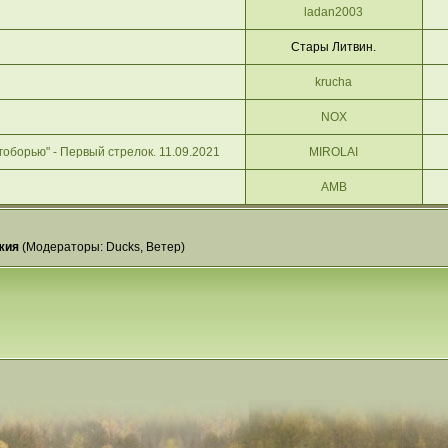
ladan2003
Стары Литвин.
krucha
NOX
оборью" - Первый стрелок. 11.09.2021
MIROLAI
АМВ
жия
(Модераторы:
Ducks
,
Ветер
)