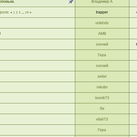
Поповым.
Владимир А
ароли.
trapper
«
1
2
3
...
29
»
unkinds
Ы
АМВ
охочий
Гера
охочий
seller
nikotin
lesnik73
Ли
vitali73
Гера