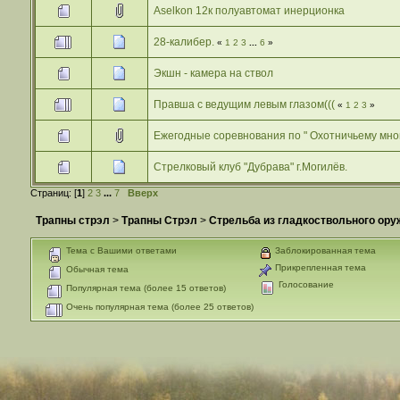
Aselkon 12к полуавтомат инерционка
28-калибер.
«
1
2
3
...
6
»
Экшн - камера на ствол
Правша с ведущим левым глазом(((
«
1
2
3
»
Ежегодные соревнования по " Охотничьему мног
Стрелковый клуб "Дубрава" г.Могилёв.
Страниц: [
1
]
2
3
...
7
Вверх
Трапны стрэл
>
Трапны Стрэл
>
Стрельба из гладкоствольного ору
Тема с Вашими ответами
Заблокированная тема
Прикрепленная тема
Обычная тема
Голосование
Популярная тема (более 15 ответов)
Очень популярная тема (более 25 ответов)