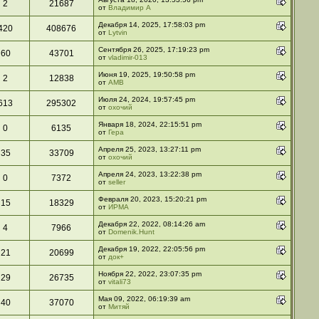
2
21687
от
Владимир А
Декабря 14, 2025, 17:58:03 pm
420
408676
от
Lytvin
Сентября 26, 2025, 17:19:23 pm
60
43701
от
vladimir-013
Июня 19, 2025, 19:50:58 pm
2
12838
от
АМВ
Июля 24, 2024, 19:57:45 pm
613
295302
от
охочий
Января 18, 2024, 22:15:51 pm
0
6135
от
Гера
Апреля 25, 2023, 13:27:11 pm
35
33709
от
охочий
Апреля 24, 2023, 13:22:38 pm
0
7372
от
seller
Февраля 20, 2023, 15:20:21 pm
15
18329
от
ИРМА
Декабря 22, 2022, 08:14:26 am
4
7966
от
Domenik.Hunt
Декабря 19, 2022, 22:05:56 pm
21
20699
от
док+
Ноября 22, 2022, 23:07:35 pm
29
26735
от
vitali73
Мая 09, 2022, 06:19:39 am
40
37070
от
Митяй