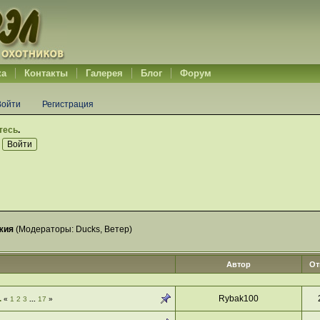
ка
Контакты
Галерея
Блог
Форум
Войти
Регистрация
тесь
.
жия
(Модераторы:
Ducks
,
Ветер
)
Автор
От
.
Rybak100
«
1
2
3
...
17
»