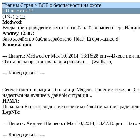
Трапны Стрэл > ВСЕ о безопасности на охоте
ЧП на охоте!!!
(1/97)
>
>>
Medwed
:
Вчера при проведении охоты на кабана был ранен егерь Национ
Andrey-12307
:
Зато хозяйство бабла заработало. [blat] Егеря жалко. :(
Кривичанин
:
--- Цитата: Medwed от Мая 10, 2014, 13:16:28 pm ---Вчера при
Охота была организована для россиян. .. [wallbash]
--- Конец цитаты ---
Сейчас идёт операция в больнице Мяделя. Ранение тяжёлое. С
надеяться на лучшее в данной ситуации...
ИРМА
:
Печально.Все это следствие политики "любой каприз ради дене
LopNik
:
--- Цитата: Андрей Шашко от Мая 10, 2014, 13:47:16 pm ---Зато х
--- Конец цитаты ---