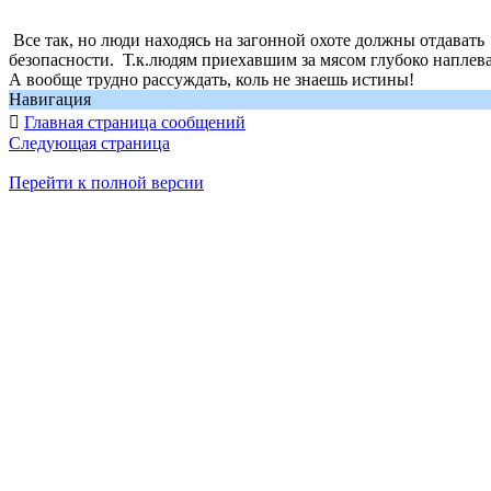
Все так, но люди находясь на загонной охоте должны отдавать
безопасности. Т.к.людям приехавшим за мясом глубоко наплеват
А вообще трудно рассуждать, коль не знаешь истины!
Навигация

Главная страница сообщений
Следующая страница
Перейти к полной версии