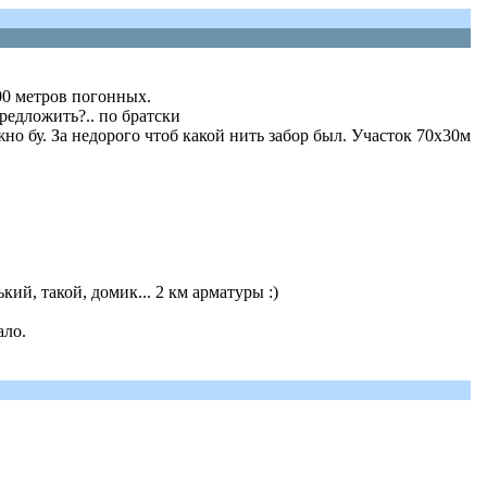
00 метров погонных.
едложить?.. по братски
о бу. За недорого чтоб какой нить забор был. Участок 70х30м
ький, такой, домик... 2 км арматуры :)
ало.