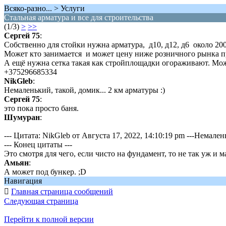
Всяко-разно... > Услуги
Стальная арматура и все для строительства
(1/3)
>
>>
Сергей 75
:
Собственно для стойки нужна арматура, д10, д12, д6 около 20
Может кто занимается и может цену ниже розничного рынка пр
А ещё нужна сетка такая как стройплощадки огораживают. Можн
+375296685334
NikGleb
:
Немаленький, такой, домик... 2 км арматуры :)
Сергей 75
:
это пока просто баня.
Шумуран
:
--- Цитата: NikGleb от Августа 17, 2022, 14:10:19 pm ---Немален
--- Конец цитаты ---
Это смотря для чего, если чисто на фундамент, то не так уж и м
Амьян
:
А может под бункер. ;D
Навигация

Главная страница сообщений
Следующая страница
Перейти к полной версии