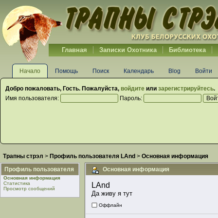
Главная
Записки Охотника
Библиотека
Начало
Помощь
Поиск
Календарь
Blog
Войти
Добро пожаловать,
Гость
. Пожалуйста,
войдите
или
зарегистрируйтесь
.
Имя пользователя:
Пароль:
Трапны стрэл
>
Профиль пользователя LAnd
>
Основная информация
Профиль пользователя
Основная информация
Основная информация
Статистика
LAnd 
Просмотр сообщений
Да живу я тут
Оффлайн