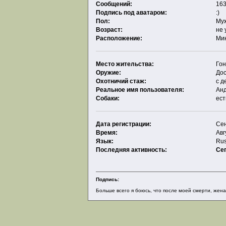
Сообщений:
163
Подпись под аватаром:
:)
Пол:
Му
Возраст:
не 
Расположение:
Ми
Место жительства:
Гон
Оружие:
До
Охотничий стаж:
с д
Реальное имя пользователя:
Ан
Собаки:
ест
Дата регистрации:
Сен
Время:
Авг
Язык:
Rus
Последняя активность:
Се
Подпись:
Больше всего я боюсь, что после моей смерти, жена