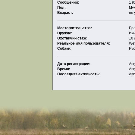
Сообщений:
1 (
Пол:
Му
Возраст:
не 
Место жительства:
Бре
Оружие:
Иж
Охотничий стаж:
10 
Реальное имя пользователя:
Wef
Собаки:
Рус
Дата регистрации:
Авг
Время:
Авг
Последняя активность:
Авг