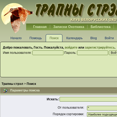
Главная
Записки Охотника
Библиотека
Начало
Помощь
Поиск
Календарь
Blog
Войти
Добро пожаловать,
Гость
. Пожалуйста,
войдите
или
зарегистрируйтесь
.
Имя пользователя:
Пароль:
Трапны стрэл
>
Поиск
Параметры поиска
Искать:
От пользователя:
Порядок сортировки: