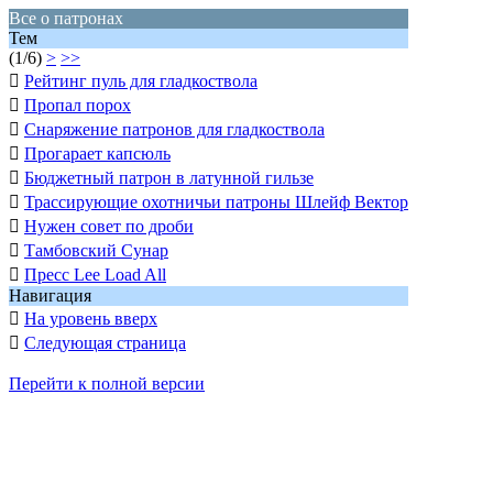
Все о патронах
Тем
(1/6)
>
>>

Рейтинг пуль для гладкоствола

Пропал порох

Снаряжение патронов для гладкоствола

Прогарает капсюль

Бюджетный патрон в латунной гильзе

Трассирующие охотничьи патроны Шлейф Вектор

Нужен совет по дроби

Тамбовский Сунар

Пресс Lee Load All
Навигация

На уровень вверх

Следующая страница
Перейти к полной версии