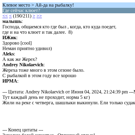
Клевое место > Ай-да на рыбалку!
Где сейчас клюет?
<<
<
(190/211)
>
>>
малышь
:
Господа, общаемся кто где был , когда, кто куда поедет,
где и на что клюет и так далее. 8)
ИЖик
:
Здорово [cool]
Неман приятно удивил)
Aleks
:
А как же Жерех?
Andrey Nikolaevich
:
Жереха тоже много в этом сезоне было.
С рыбалкой в этом году все хорошо
ИРМА
:
--- Цитата: Andrey Nikolaevich от Июня 04, 2024, 21:24:39 pm --
Тут каждый день не проходит, норма 5 кг)
Жили на реке с четверга, шашлыки выкинули. Ели только судак
--- Конец цитаты ---