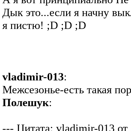
Дык это...если я начну вы
я пистю! ;D ;D ;D
vladimir-013
:
Межсезонье-есть такая пор
Полешук
:
--- Цитата: vladimir-013 от