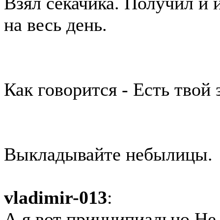
Взял секачика. Получил и
на весь день.
Как говорится - Есть твой з
Выкладывайте небылицы.
vladimir-013
:
А я вот принципиально Не 