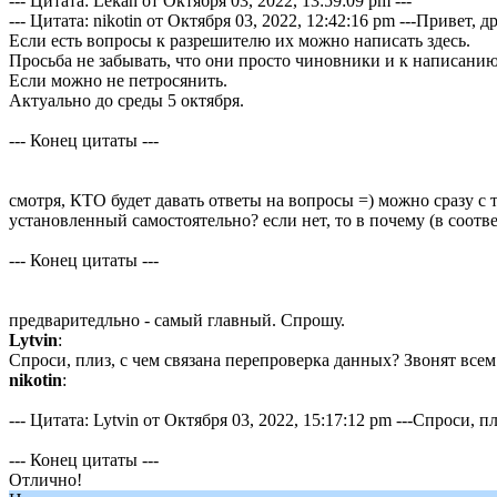
--- Цитата: Lekan от Октября 03, 2022, 13:59:09 pm ---
--- Цитата: nikotin от Октября 03, 2022, 12:42:16 pm ---Привет, др
Если есть вопросы к разрешителю их можно написать здесь.
Просьба не забывать, что они просто чиновники и к написани
Если можно не петросянить.
Актуально до среды 5 октября.
--- Конец цитаты ---
смотря, КТО будет давать ответы на вопросы =) можно сразу с
установленный самостоятельно? если нет, то в почему (в соот
--- Конец цитаты ---
предваритедльно - самый главный. Спрошу.
Lytvin
:
Спроси, плиз, с чем связана перепроверка данных? Звонят всем
nikotin
:
--- Цитата: Lytvin от Октября 03, 2022, 15:17:12 pm ---Спроси,
--- Конец цитаты ---
Отлично!