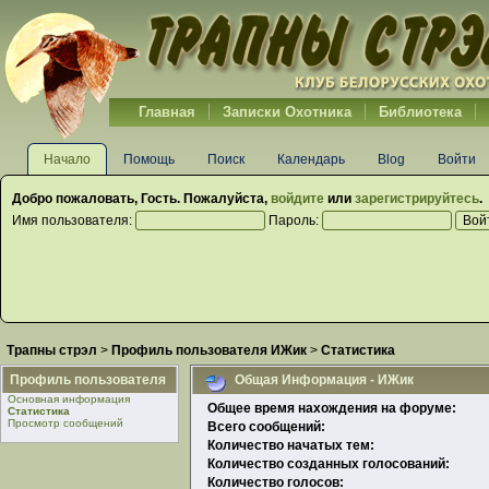
Главная
Записки Охотника
Библиотека
Начало
Помощь
Поиск
Календарь
Blog
Войти
Добро пожаловать,
Гость
. Пожалуйста,
войдите
или
зарегистрируйтесь
.
Имя пользователя:
Пароль:
Трапны стрэл
>
Профиль пользователя ИЖик
>
Статистика
Профиль пользователя
Общая Информация - ИЖик
Основная информация
Общее время нахождения на форуме:
Статистика
Просмотр сообщений
Всего сообщений:
Количество начатых тем:
Количество созданных голосований:
Количество голосов: