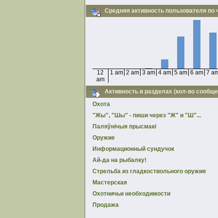
Средняя активность пользователя по 
12
1 am
2 am
3 am
4 am
5 am
6 am
7 a
am
Активность в разделах (кол-во сообще
Охота
"Жы", "Шы" - пиши через "Ж" и "Ш"...
Паляўнiчыя прысмакi
Оружие
Информационный сундучок
Ай-да на рыбалку!
Стрельба из гладкоствольного оружия
Мастерская
Охотничьи необходимости
Продажа