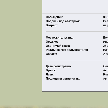
Сообщений:
818
Подпись под аватаром:
Все
Возраст:
не 
Место жительства:
Бел
Оружие:
мно
Охотничий стаж:
25 
Реальное имя пользователя:
Вл
Собаки:
2 К
Дата регистрации:
Сен
Время:
Авг
Язык:
Rus
Последняя активность:
Авг