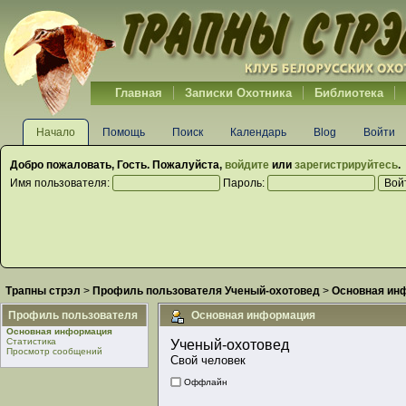
Главная
Записки Охотника
Библиотека
Начало
Помощь
Поиск
Календарь
Blog
Войти
Добро пожаловать,
Гость
. Пожалуйста,
войдите
или
зарегистрируйтесь
.
Имя пользователя:
Пароль:
Трапны стрэл
>
Профиль пользователя Ученый-охотовед
>
Основная ин
Профиль пользователя
Основная информация
Основная информация
Статистика
Ученый-охотовед 
Просмотр сообщений
Свой человек
Оффлайн