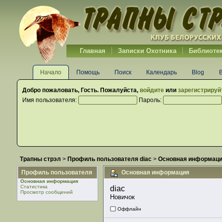
Главная
Записки Охотника
Библиоте
Начало
Помощь
Поиск
Календарь
Blog
Добро пожаловать,
Гость
. Пожалуйста,
войдите
или
зарегистрируй
Имя пользователя:
Пароль:
Трапны стрэл
>
Профиль пользователя diac
>
Основная информац
Профиль пользователя
Основная информация
Основная информация
Статистика
diac 
Просмотр сообщений
Новичок
Оффлайн