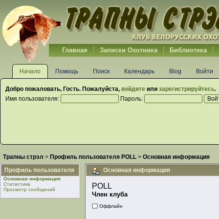
Главная
Записки Охотника
Библиотека
Начало
Помощь
Поиск
Календарь
Blog
Войти
Добро пожаловать,
Гость
. Пожалуйста,
войдите
или
зарегистрируйтесь
.
Имя пользователя:
Пароль:
Трапны стрэл
>
Профиль пользователя POLL
>
Основная информация
Профиль пользователя
Основная информация
Основная информация
Статистика
POLL 
Просмотр сообщений
Член клуба
Оффлайн