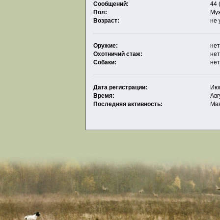
Сообщений:
44 
Пол:
Му
Возраст:
не 
Оружие:
не
Охотничий стаж:
нет
Собаки:
не
Дата регистрации:
Июн
Время:
Авг
Последняя активность:
Мая