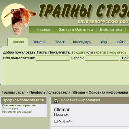
Главная
Записки Охотника
Библиотека
Начало
Помощь
Поиск
Календарь
Blog
Войти
Добро пожаловать,
Гость
. Пожалуйста,
войдите
или
зарегистрируйтесь
.
Имя пользователя:
Пароль:
Трапны стрэл
>
Профиль пользователя rifleman
>
Основная информация
Профиль пользователя
Основная информация
Основная информация
Статистика
rifleman 
Просмотр сообщений
Новичок
Оффлайн