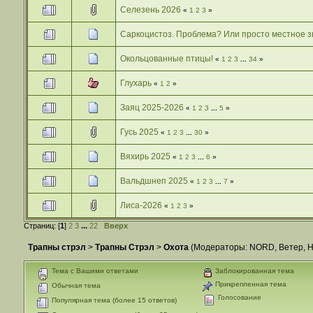
Селезень 2026
«
1
2
3
»
Саркоцистоз. Проблема? Или просто местное 
Окольцованные птицы!
«
1
2
3
...
34
»
Глухарь
«
1
2
»
Заяц 2025-2026
«
1
2
3
...
5
»
Гусь 2025
«
1
2
3
...
30
»
Вяхирь 2025
«
1
2
3
...
6
»
Вальдшнеп 2025
«
1
2
3
...
7
»
Лиса-2026
«
1
2
3
»
Страниц: [
1
]
2
3
...
22
Вверх
Трапны стрэл
>
Трапны Стрэл
>
Охота
(Модераторы:
NORD
,
Ветер
,
Н
Тема с Вашими ответами
Заблокированная тема
Прикрепленная тема
Обычная тема
Голосование
Популярная тема (более 15 ответов)