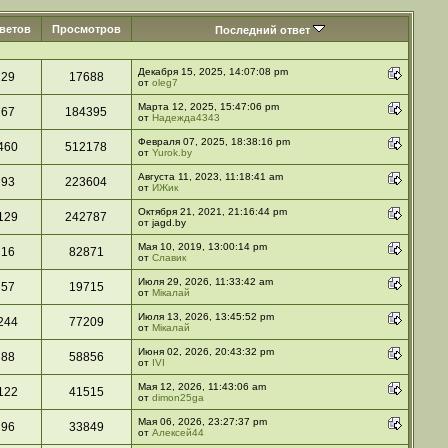
ветов
Просмотров
Последний ответ
Декабря 15, 2025, 14:07:08 pm
29
17688
от
oleg7
Марта 12, 2025, 15:47:06 pm
67
184395
от
Надежда4343
Февраля 07, 2025, 18:38:16 pm
460
512178
от
Yurok.by
Августа 11, 2023, 11:18:41 am
93
223604
от
ИЖик
Октября 21, 2021, 21:16:44 pm
129
242787
от jagd.by
Мая 10, 2019, 13:00:14 pm
16
82871
от
Славик
Июля 29, 2026, 11:33:42 am
57
19715
от
Мікалай
Июля 13, 2026, 13:45:52 pm
244
77209
от
Мікалай
Июня 02, 2026, 20:43:32 pm
88
58856
от
IVI
Мая 12, 2026, 11:43:06 am
122
41515
от
dimon25ga
Мая 06, 2026, 23:27:37 pm
96
33849
от
Алексей44