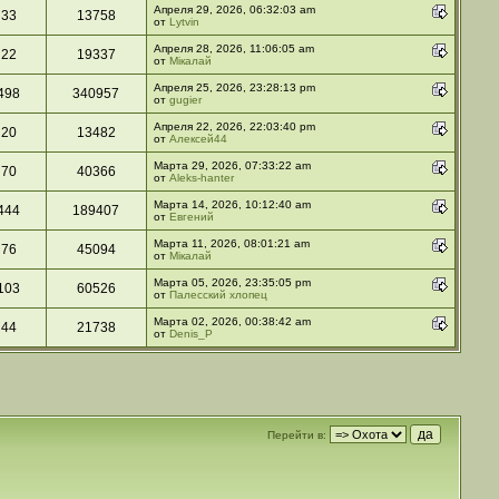
Апреля 29, 2026, 06:32:03 am
33
13758
от
Lytvin
Апреля 28, 2026, 11:06:05 am
22
19337
от
Мікалай
Апреля 25, 2026, 23:28:13 pm
498
340957
от
gugier
Апреля 22, 2026, 22:03:40 pm
20
13482
от
Алексей44
Марта 29, 2026, 07:33:22 am
70
40366
от
Aleks-hanter
Марта 14, 2026, 10:12:40 am
444
189407
от
Евгений
Марта 11, 2026, 08:01:21 am
76
45094
от
Мікалай
Марта 05, 2026, 23:35:05 pm
103
60526
от
Палесский хлопец
Марта 02, 2026, 00:38:42 am
44
21738
от
Denis_P
Перейти в: