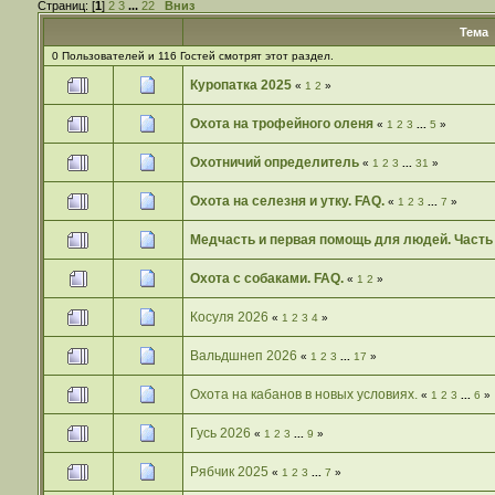
Страниц: [
1
]
2
3
...
22
Вниз
Тема
0 Пользователей и 116 Гостей смотрят этот раздел.
Куропатка 2025
«
1
2
»
Охота на трофейного оленя
«
1
2
3
...
5
»
Охотничий определитель
«
1
2
3
...
31
»
Охота на селезня и утку. FAQ.
«
1
2
3
...
7
»
Медчасть и первая помощь для людей. Часть 
Охота с собаками. FAQ.
«
1
2
»
Косуля 2026
«
1
2
3
4
»
Вальдшнеп 2026
«
1
2
3
...
17
»
Охота на кабанов в новых условиях.
«
1
2
3
...
6
»
Гусь 2026
«
1
2
3
...
9
»
Рябчик 2025
«
1
2
3
...
7
»