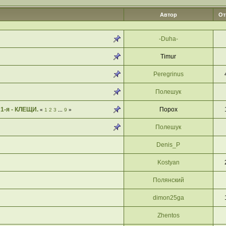
Автор
От
-Duha-
Timur
Peregrinus
Полешук
1-я - КЛЕЩИ.
Порох
«
1
2
3
...
9
»
Полешук
Denis_P
Kostyan
Полянский
dimon25ga
Zhentos