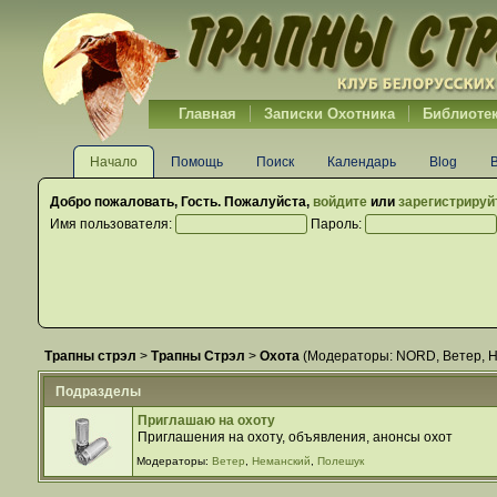
Главная
Записки Охотника
Библиоте
Начало
Помощь
Поиск
Календарь
Blog
Добро пожаловать,
Гость
. Пожалуйста,
войдите
или
зарегистрируй
Имя пользователя:
Пароль:
Трапны стрэл
>
Трапны Стрэл
>
Охота
(Модераторы:
NORD
,
Ветер
,
Н
Подразделы
Приглашаю на охоту
Приглашения на охоту, объявления, анонсы охот
Модераторы:
Ветер
,
Неманский
,
Полешук