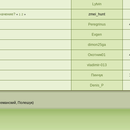
Lytvin
значение?
zmei_hunt
«
1
2
»
Peregrinus
Evgen
dimon25ga
Охотник01
vladimir-013
Пинчук
Denis_P
еманский
,
Полешук
)