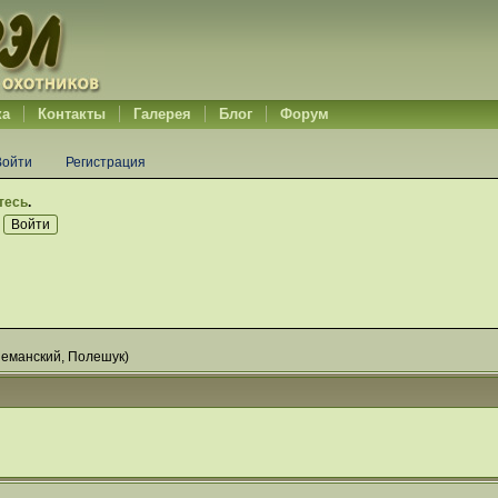
ка
Контакты
Галерея
Блог
Форум
Войти
Регистрация
тесь
.
еманский
,
Полешук
)