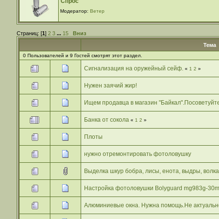
Спрос
Модератор:
Ветер
Страниц: [
1
]
2
3
...
15
Вниз
Тема
0 Пользователей и 9 Гостей смотрят этот раздел.
Сигнализация на оружейный сейф.
«
1
2
»
Нужен заячий жир!
Ищем продавца в магазин "Байкал".Посоветуйте
Банка от сокола
«
1
2
»
Плоты
нужно отремонтировать фотоловушку
Выделка шкур бобра, лисы, енота, выдры, волка
Настройка фотоловушки Bolyguard mg983g-30
Алюминиевые окна. Нужна помощь.Не актуальн