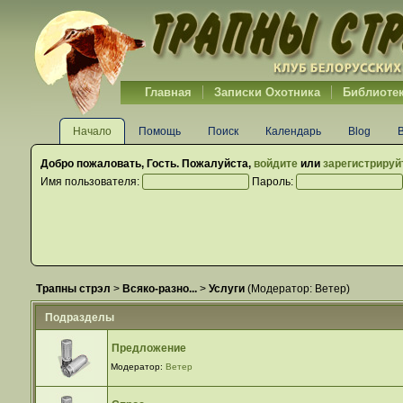
Главная
Записки Охотника
Библиоте
Начало
Помощь
Поиск
Календарь
Blog
Добро пожаловать,
Гость
. Пожалуйста,
войдите
или
зарегистрируй
Имя пользователя:
Пароль:
Трапны стрэл
>
Всяко-разно...
>
Услуги
(Модератор:
Ветер
)
Подразделы
Предложение
Модератор:
Ветер