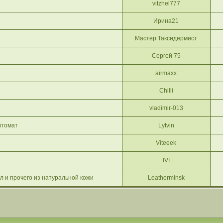
vitzhel777
Ирина21
Мастер Таксидермист
Сергей 75
airmaxx
Chilli
vladimir-013
втомат
Lytvin
Viteeek
IVI
л и прочего из натуральной кожи
Leatherminsk