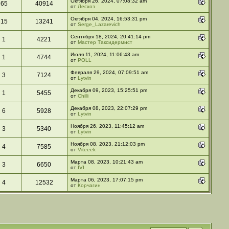
Октября 26, 2024, 07:08:32 am
65
40914
от
Лесхоз
Октября 04, 2024, 16:53:31 pm
15
13241
от
Serge_Lazarevich
Сентября 18, 2024, 20:41:14 pm
1
4221
от
Мастер Таксидермист
Июля 11, 2024, 11:06:43 am
1
4744
от
POLL
Февраля 29, 2024, 07:09:51 am
3
7124
от
Lytvin
Декабря 09, 2023, 15:25:51 pm
1
5455
от
Chilli
Декабря 08, 2023, 22:07:29 pm
6
5928
от
Lytvin
Ноября 26, 2023, 11:45:12 am
3
5340
от
Lytvin
Ноября 08, 2023, 21:12:03 pm
4
7585
от
Viteeek
Марта 08, 2023, 10:21:43 am
3
6650
от
IVI
Марта 06, 2023, 17:07:15 pm
4
12532
от
Корчагин