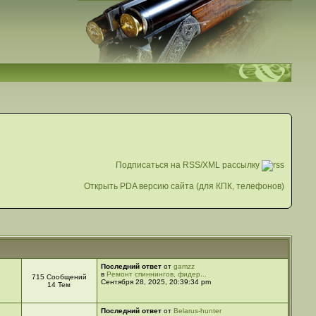
Подписаться на RSS/XML рассылку
Открыть PDA версию сайта (для КПК, телефонов)
Последний ответ
от
gamzz
в
Ремонт спиннингов, фидер...
715 Сообщений
Сентября 28, 2025, 20:39:34 pm
14 Тем
Последний ответ
от
Belarus-hunter