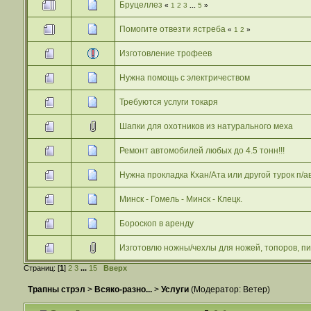
Бруцеллез
«
1
2
3
...
5
»
Помогите отвезти ястреба
«
1
2
»
Изготовление трофеев
Нужна помощь с электричеством
Требуются услуги токаря
Шапки для охотников из натурального меха
Ремонт автомобилей любых до 4.5 тонн!!!
Нужна прокладка Кхан/Ата или другой турок п/а
Минск - Гомель - Минск - Клецк.
Бороскоп в аренду
Изготовлю ножны/чехлы для ножей, топоров, пи
Страниц: [
1
]
2
3
...
15
Вверх
Трапны стрэл
>
Всяко-разно...
>
Услуги
(Модератор:
Ветер
)