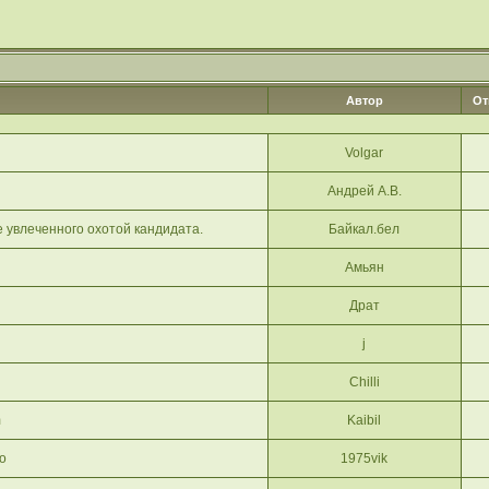
Автор
От
Volgar
Андрей А.В.
 увлеченного охотой кандидата.
Байкал.бел
Амьян
Драт
j
Chilli
m
Kaibil
о
1975vik