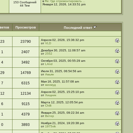
в
Re: Где отремонтировать ...
153 Сообщений
Января 12, 2026, 14:33:51 pm
44 Тем
ветов
Просмотров
Последний ответ
Апреля 02, 2026, 15:36:32 pm
23
23790
от
VLD
Декабря 30, 2025, 11:08:57 am
1
2407
от
2552
Октября 03, 2025, 00:55:29 am
4
3492
от
LAnd
Июля 31, 2025, 06:54:56 am
29
14769
от
Амьян
Мая 16, 2025, 11:57:08 am
7
6315
от
михмуд
Апреля 02, 2025, 15:25:10 pm
12
12134
от
Хищник
Марта 12, 2025, 12:05:54 pm
6
9115
от
Chilli
Января 25, 2025, 09:22:34 am
1
4379
от
Ветер
Ноября 21, 2024, 19:20:38 pm
0
3893
от
1975vik