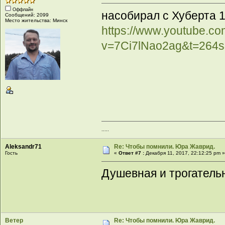
Оффлайн
насобирал с Хуберта 13
Сообщений: 2099
Место жительства: Минск
https://www.youtube.c
v=7Ci7lNao2ag&t=264
.....
Aleksandr71
Re: Чтобы помнили. Юра Жаврид.
Гость
«
Ответ #7 :
Декабря 11, 2017, 22:12:25 pm 
Душевная и трогатель
Ветер
Re: Чтобы помнили. Юра Жаврид.