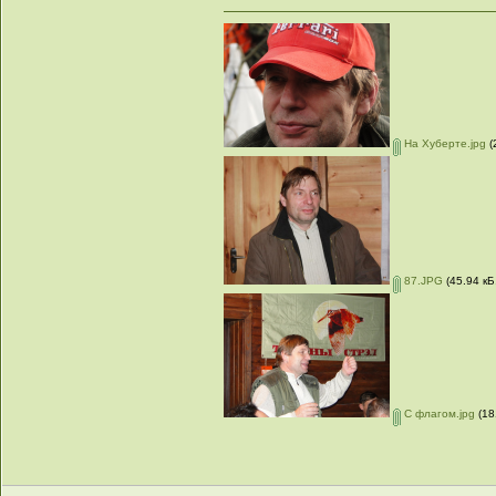
На Хуберте.jpg
(
87.JPG
(45.94 кБ
С флагом.jpg
(18