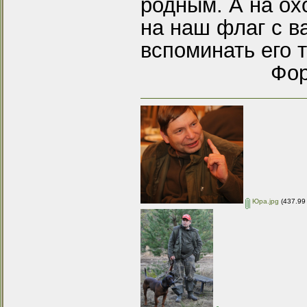
родным. А на охо
на наш флаг с 
вспоминать его
Фор
Юра.jpg
(437.99