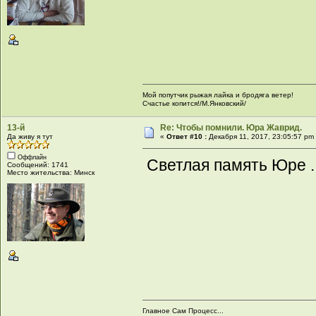
Мой попутчик рыжая лайка и бродяга ветер!
Счастье копится!/М.Янковский/
13-й
Re: Чтобы помнили. Юра Жаврид.
Да живу я тут
«
Ответ #10 :
Декабря 11, 2017, 23:05:57 pm
Оффлайн
Светлая память Юре ..
Сообщений: 1741
Место жительства: Минск
Главное Сам Процесс...