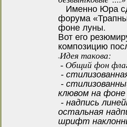
Именно Юра сде
форума «Трапны
фоне луны.
Вот его резюми
композицию посл
Идея такова:
«
- Общий фон фла
- стилизованна
- стилизованный
клювом на фоне
- надпись линей
остальная надп
шрифт наклонн