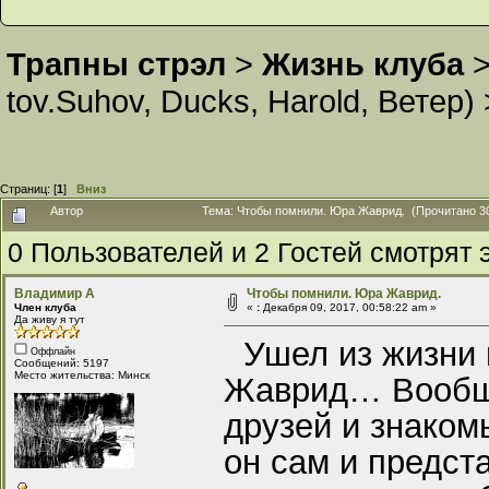
Трапны стрэл
>
Жизнь клуба
tov.Suhov
,
Ducks
,
Harold
,
Ветер
)
Страниц: [
1
]
Вниз
Автор
Тема: Чтобы помнили. Юра Жаврид. (Прочитано 30
0 Пользователей и 2 Гостей смотрят э
Владимир А
Чтобы помнили. Юра Жаврид.
Член клуба
«
:
Декабря 09, 2017, 00:58:22 am »
Да живу я тут
Ушел из жизни 
Оффлайн
Сообщений: 5197
Место жительства: Минск
Жаврид… Вообще-
друзей и знаком
он сам и предста