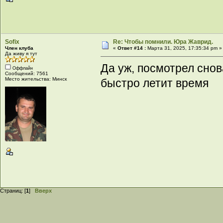
Sofix
Re: Чтобы помнили. Юра Жаврид.
Член клуба
«
Ответ #14 :
Марта 31, 2025, 17:35:34 pm »
Да живу я тут
Да уж, посмотрел снов
Оффлайн
Сообщений: 7561
Место жительства: Минск
быстро летит время
Страниц: [
1
]
Вверх