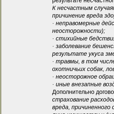
результате несчастног
К несчастным случая
причинение вреда зд
· неправомерные дей
неосторожности);
· стихийные бедстви
· заболевание бешен
результате укуса зм
· травмы, в том чис
охотничьих собак, ло
· неосторожное обра
· иные внезапные воз
Дополнительно догов
страхование расходо
вреда, причиненного 