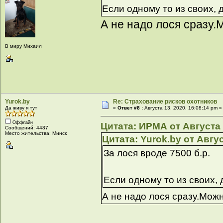
Если одному то из своих, 
А не надо лося сразу
В миру Михаил
Yurok.by
Re: Страхование рисков охотников
Да живу я тут
«
Ответ #8 :
Августа 13, 2020, 16:08:14 pm »
Оффлайн
Цитата: ИРМА от Августа 
Сообщений: 4487
Место жительства: Минск
Цитата: Yurok.by от Авгус
За лося вроде 7500 б.р.
Если одному то из своих, 
А не надо лося сразу.Мож