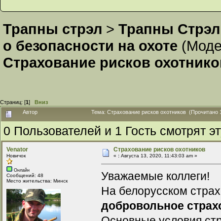
Трапны стрэл
>
Трапны Стрэл
о безопасности на охоте
(Моде
Страхование рисков охотнико
Страниц: [
1
]
Вниз
Автор
Тема: Страхование рисков охотников (Прочитано 
0 Пользователей и 1 Гость смотрят эт
Venator
Страхование рисков охотников
Новичок
«
:
Августа 13, 2020, 11:43:03 am »
Онлайн
Уважаемые коллеги!
Сообщений: 48
Место жительства: Минск
На белорусском страх
добровольное страхо
Основные условия ст