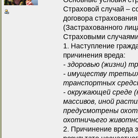
Страховой случай – с
договора страхования
(Застрахованного лица
Страховыми случаями 
1. Наступление гражд
причинения вреда:
- здоровью (жизни) т
- имуществу третьих
транспортных средств
- окружающей среде 
массивов, иной раст
предусмотрены охотн
охотничьего животног
2. Причинение вреда 