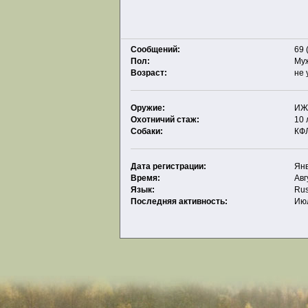
Сообщений:
69 
Пол:
Му
Возраст:
не 
Оружие:
ИЖ-
Охотничий стаж:
10 
Собаки:
КФ
Дата регистрации:
Янв
Время:
Авг
Язык:
Rus
Последняя активность:
Июл