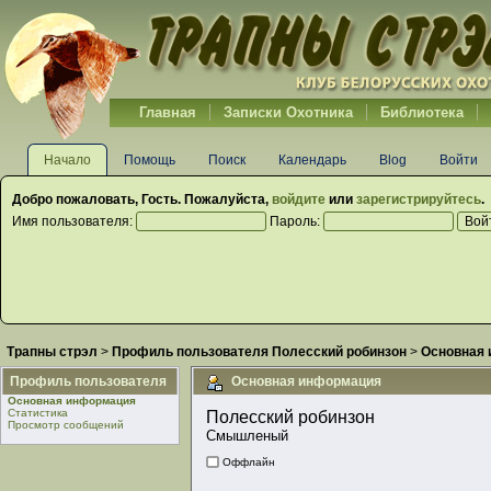
Главная
Записки Охотника
Библиотека
Начало
Помощь
Поиск
Календарь
Blog
Войти
Добро пожаловать,
Гость
. Пожалуйста,
войдите
или
зарегистрируйтесь
.
Имя пользователя:
Пароль:
Трапны стрэл
>
Профиль пользователя Полесский робинзон
>
Основная
Профиль пользователя
Основная информация
Основная информация
Статистика
Полесский робинзон 
Просмотр сообщений
Смышленый
Оффлайн