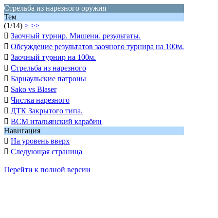
Стрельба из нарезного оружия
Тем
(1/14)
>
>>

Заочный турнир. Мишени. результаты.

Обсуждение результатов заочного турнира на 100м.

Заочный турнир на 100м.

Стрельба из нарезного

Барнаульские патроны

Sako vs Blaser

Чистка нарезного

ДТК Закрытого типа.

BCM итальянский карабин
Навигация

На уровень вверх

Следующая страница
Перейти к полной версии