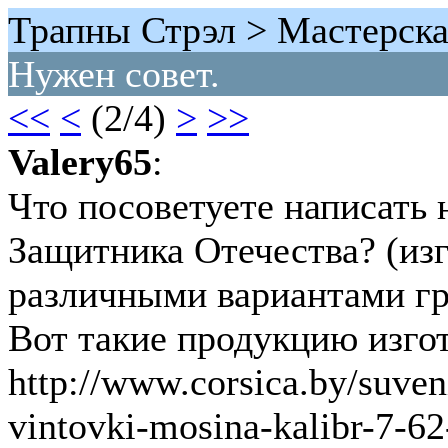
Трапны Стрэл > Мастерска
Нужен совет.
<<
<
(2/4)
>
>>
Valery65
:
Что посоветуете написать 
Защитника Отечества? (из
различными вариантами гр
Вот такие продукцию изго
http://www.corsica.by/suven
vintovki-mosina-kalibr-7-