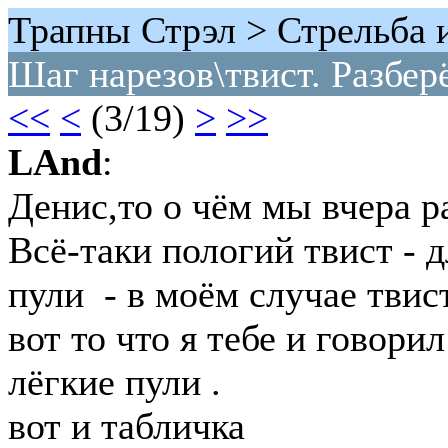
Трапны Стрэл > Стрельба 
Шаг нарезов\твист. Разбер
<<
<
(3/19)
>
>>
LAnd
:
Денис,то о чём мы вчера р
Всё-таки пологий твист - 
пули - в моём случае твист
вот то что я тебе и говори
лёгкие пули .
вот и табличка