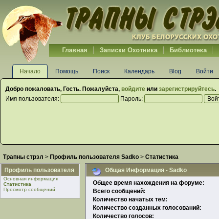
Главная
Записки Охотника
Библиотека
Начало
Помощь
Поиск
Календарь
Blog
Войти
Добро пожаловать,
Гость
. Пожалуйста,
войдите
или
зарегистрируйтесь
.
Имя пользователя:
Пароль:
Трапны стрэл
>
Профиль пользователя Sadko
>
Статистика
Профиль пользователя
Общая Информация - Sadko
Основная информация
Общее время нахождения на форуме:
Статистика
Просмотр сообщений
Всего сообщений:
Количество начатых тем:
Количество созданных голосований:
Количество голосов: