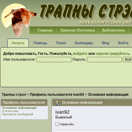
Главная
Записки Охотника
Библиотека
Начало
Помощь
Поиск
Календарь
Blog
Войти
Добро пожаловать,
Гость
. Пожалуйста,
войдите
или
зарегистрируйтесь
.
Имя пользователя:
Пароль:
Трапны стрэл
>
Профиль пользователя ivan92
>
Основная информация
Профиль пользователя
Основная информация
Основная информация
Статистика
ivan92 
Просмотр сообщений
Бывалый
Оффлайн