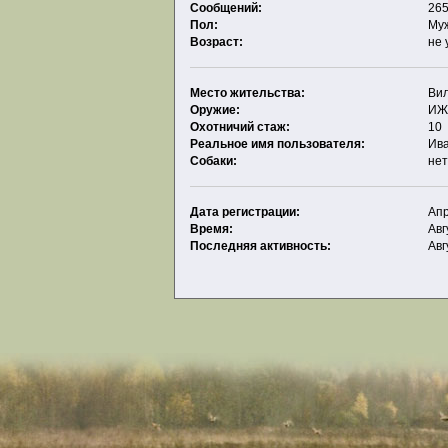
Сообщений:
265
Пол:
Му
Возраст:
не 
Место жительства:
Ви
Оружие:
И
Охотничий стаж:
10
Реальное имя пользователя:
Ив
Собаки:
не
Дата регистрации:
Апр
Время:
Авг
Последняя активность:
Авг