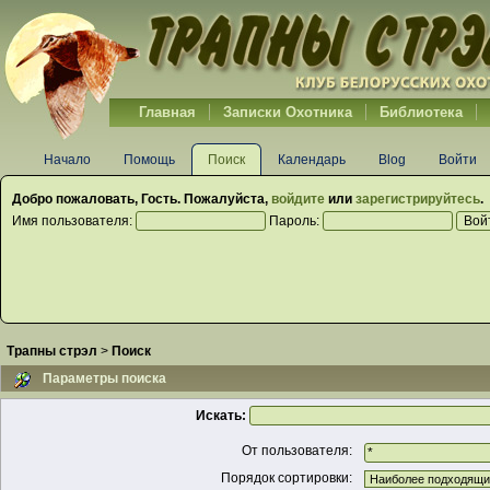
Главная
Записки Охотника
Библиотека
Начало
Помощь
Поиск
Календарь
Blog
Войти
Добро пожаловать,
Гость
. Пожалуйста,
войдите
или
зарегистрируйтесь
.
Имя пользователя:
Пароль:
Трапны стрэл
>
Поиск
Параметры поиска
Искать:
От пользователя:
Порядок сортировки: