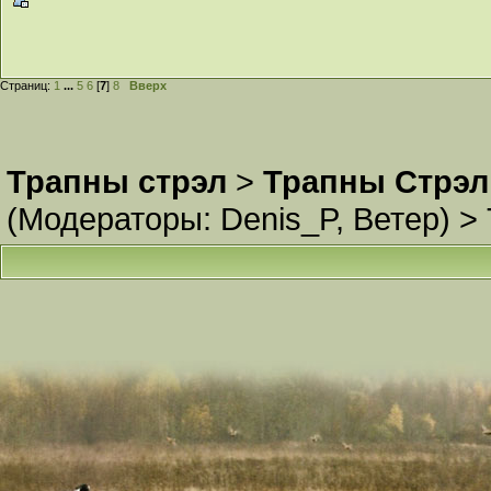
Страниц:
1
...
5
6
[
7
]
8
Вверх
Трапны стрэл
>
Трапны Стрэл
(Модераторы:
Denis_P
,
Ветер
) >