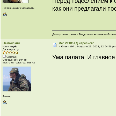
Перед подселением к 
как они предлагали по
Люблю охоту с легавыми.
Доктор сказал мне, - Вы должны как можно больше 
Неманский
Re: РЕЛОАД нарезного
Член клуба
«
Ответ #94 :
Февраля 27, 2023, 12:54:56 pm
Да живу я тут
Ума палата. И главное
Оффлайн
Сообщений: 19448
Место жительства: Минск
Аматар