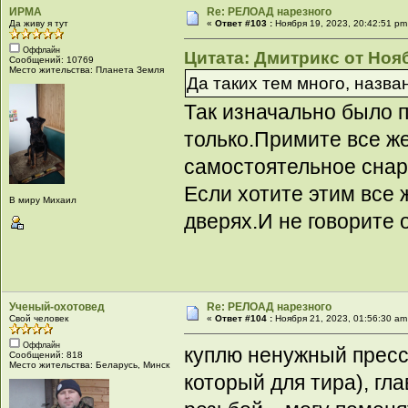
ИРМА
Re: РЕЛОАД нарезного
Да живу я тут
«
Ответ #103 :
Ноября 19, 2023, 20:42:51 pm
Оффлайн
Цитата: Дмитрикс от Нояб
Сообщений: 10769
Место жительства: Планета Земля
Да таких тем много, назва
Так изначально было п
только.Примите все же
самостоятельное снар
Если хотите этим все
В миру Михаил
дверях.И не говорите о
Ученый-охотовед
Re: РЕЛОАД нарезного
Свой человек
«
Ответ #104 :
Ноября 21, 2023, 01:56:30 am
Оффлайн
куплю ненужный прес
Сообщений: 818
Место жительства: Беларусь, Минск
который для тира), гл