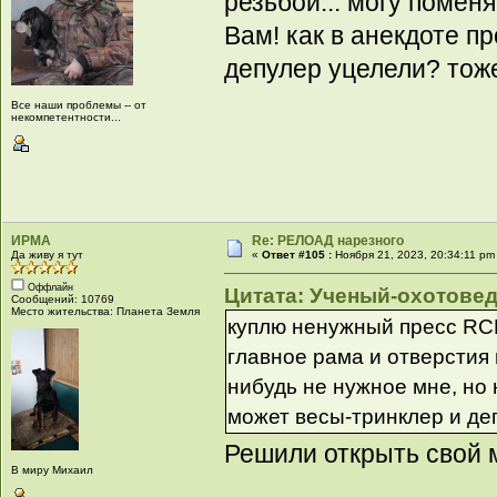
резьбой... могу помен
Вам! как в анекдоте п
депулер уцелели? тож
Все наши проблемы -- от
некомпетентности...
ИРМА
Re: РЕЛОАД нарезного
Да живу я тут
«
Ответ #105 :
Ноября 21, 2023, 20:34:11 pm
Оффлайн
Цитата: Ученый-охотовед 
Сообщений: 10769
Место жительства: Планета Земля
куплю ненужный пресс RCB
главное рама и отверстия 
нибудь не нужное мне, но 
может весы-тринклер и де
Решили открыть свой
В миру Михаил