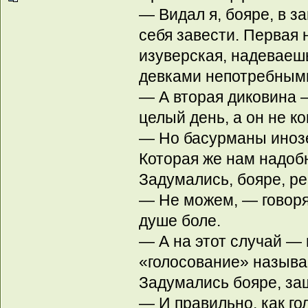
— Видал я, бояре, в з
себя завести. Первая 
изуверская, надеваешь
девками непотребными
— А вторая диковина 
целый день, а он не к
— Но басурманы инозе
Которая же нам надоб
Задумались, бояре, ре
— Не можем, — говоря
душе боле.
— А на этот случай —
«голосование» называ
Задумались бояре, заш
— И правильно, как го