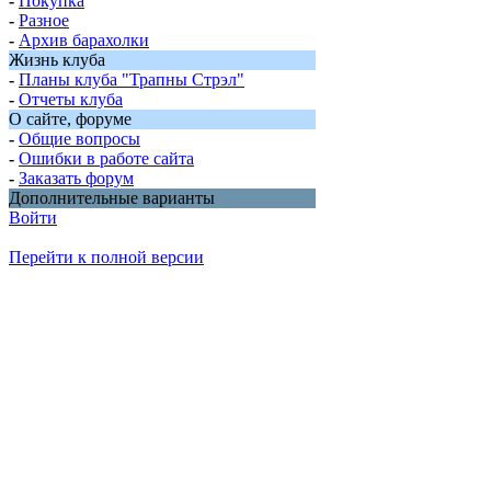
-
Покупка
-
Разное
-
Архив барахолки
Жизнь клуба
-
Планы клуба "Трапны Стрэл"
-
Отчеты клуба
О сайте, форуме
-
Общие вопросы
-
Ошибки в работе сайта
-
Заказать форум
Дополнительные варианты
Войти
Перейти к полной версии