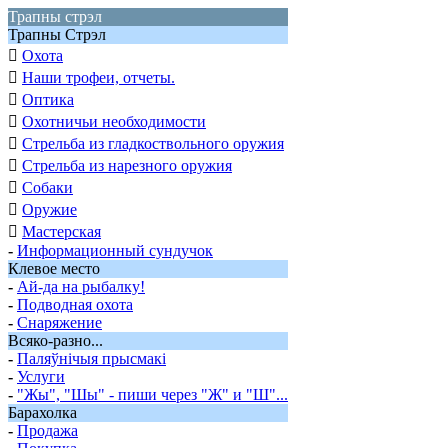
Трапны стрэл
Трапны Стрэл

Охота

Наши трофеи, отчеты.

Оптика

Охотничьи необходимости

Стрельба из гладкоствольного оружия

Стрельба из нарезного оружия

Собаки

Оружие

Мастерская
-
Информационный сундучок
Клевое место
-
Ай-да на рыбалку!
-
Подводная охота
-
Снаряжение
Всяко-разно...
-
Паляўнiчыя прысмакi
-
Услуги
-
"Жы", "Шы" - пиши через "Ж" и "Ш"...
Барахолка
-
Продажа