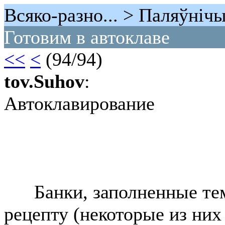
Всяко-разно... > Паляўнiч
Готовим в автоклаве
<<
<
(94/94)
tov.Suhov
:
Автоклавирование
Банки, заполненные тем
рецепту (некоторые из них