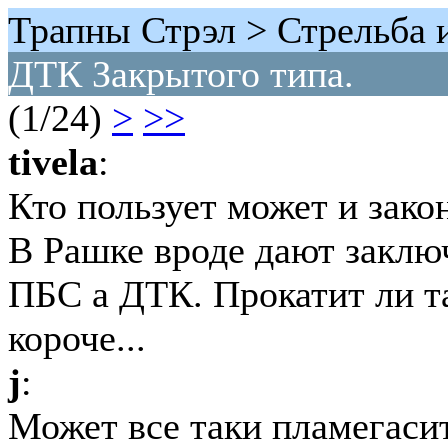
Трапны Стрэл > Стрельба 
ДТК Закрытого типа.
(1/24)
>
>>
tivela
:
Кто пользует может и зако
В Рашке вроде дают заключ
ПБС а ДТК. Прокатит ли т
короче...
j
:
Может все таки пламегаси