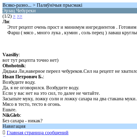
Всяко-разно... > Паляўнiчыя прысмакi
Эрзац Чебуреки
(1/2)
>
>>
Ли
:
Этот рецепт очень прост и минимум ингредиентов . Готовим дом
Фарш ( мясо , много лука , кумин , соль перец ) лаваш круглый 
Vaasiliy
:
вот тут рецепта точно нет)
Ohohotnik
:
Дядька Ли,наверное переел чебуреков.Сил на рецепт не хватило
Иван Петрович Б.
:
Возбудите воду.
Да, я не оговорился. Возбудите воду.
Если у вас нет на это сил, то далее не читайте.
Засыпьте муку, ложку соли и ложку сахара на два стакана муки
Мясо в тесто, тесто в огонь.
Ешьте.
NikGleb
:
Без сахара - никак?
Навигация

Главная страница сообщений