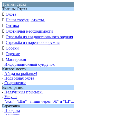
Трапны стрэл
Трапны Стрэл

Охота

Наши трофеи, отчеты.

Оптика

Охотничьи необходимости

Стрельба из гладкоствольного оружия

Стрельба из нарезного оружия

Собаки

Оружие

Мастерская
-
Информационный сундучок
Клевое место
-
Ай-да на рыбалку!
-
Подводная охота
-
Снаряжение
Всяко-разно...
-
Паляўнiчыя прысмакi
-
Услуги
-
"Жы", "Шы" - пиши через "Ж" и "Ш"...
Барахолка
-
Продажа