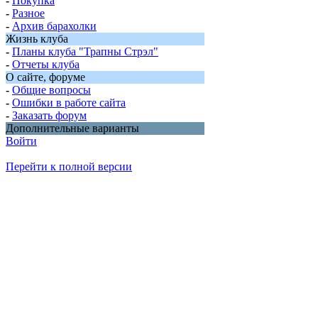
-
Покупка
-
Разное
-
Архив барахолки
Жизнь клуба
-
Планы клуба "Трапны Стрэл"
-
Отчеты клуба
О сайте, форуме
-
Общие вопросы
-
Ошибки в работе сайта
-
Заказать форум
Дополнительные варианты
Войти
Перейти к полной версии