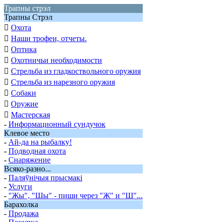
Трапны стрэл
Трапны Стрэл

Охота

Наши трофеи, отчеты.

Оптика

Охотничьи необходимости

Стрельба из гладкоствольного оружия

Стрельба из нарезного оружия

Собаки

Оружие

Мастерская
-
Информационный сундучок
Клевое место
-
Ай-да на рыбалку!
-
Подводная охота
-
Снаряжение
Всяко-разно...
-
Паляўнiчыя прысмакi
-
Услуги
-
"Жы", "Шы" - пиши через "Ж" и "Ш"...
Барахолка
-
Продажа