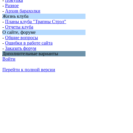
-
Покупка
-
Разное
-
Архив барахолки
Жизнь клуба
-
Планы клуба "Трапны Стрэл"
-
Отчеты клуба
О сайте, форуме
-
Общие вопросы
-
Ошибки в работе сайта
-
Заказать форум
Дополнительные варианты
Войти
Перейти к полной версии